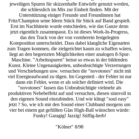
jeweiligen Spuren für skizzenhafte Entwürfe genutzt werden,
die schliesslich im Mix zur Einheit finden. Mit der
Unterstützung einiger Freunde und Freundinnen hat
Fritz/Champion seine Ideen Stück für Stück auf Band gespielt.
Erst im Nachhinein wurde entschieden, wie das Ganze denn
jetzt eigentlich zusammpasst. Es ist dieses Work-In-Progress,
das den Track von der von vornherein festgelegten
Komposition unterscheidet. Dass dabei klangliche Eigenarten
zum Tragen kommen, die zielgerichtet kaum zu schaffen wären,
liegt an den begrenzten Möglichkeiten einer analogen 8-Spur-
Maschine. "Arbeitsspuren" heisst so etwas in der bildenden
Kunst. Kleine Ungenauigkeiten, unbeabsichtigte Verzerrungen
und Verschiebungen usw. versuchen die "novotones" nicht mit
viel Energieaufwand zu tilgen. Im Gegenteil - der Fehler ist nur
dann ein Fehler, wenn er als solcher definiert wird. Die
"novotones" fassen das Unbeabsichtigte vielmehr als
produktiven Nebebeffekt auf und versuchen, diesen sinnvoll in
den eigenen Sound einzubinden. Und wie klingt "soul easy"
jetzt ? So, wie ich mir den Sound einer Clubband morgens um
vier bei einem gut gefüllten Glas High-Ball wünschen würde:
Funky! Garagig! Jazzig! Süffig-herb!
"Kölner" 8/98