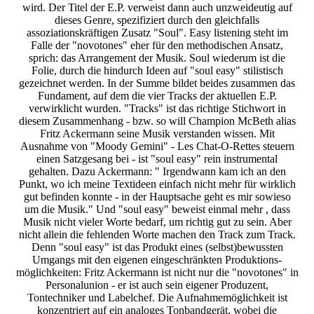
wird. Der Titel der E.P. verweist dann auch unzweideutig auf
dieses Genre, spezifiziert durch den gleichfalls
assoziationskräftigen Zusatz "Soul". Easy listening steht im
Falle der "novotones" eher für den methodischen Ansatz,
sprich: das Arrangement der Musik. Soul wiederum ist die
Folie, durch die hindurch Ideen auf "soul easy" stilistisch
gezeichnet werden. In der Summe bildet beides zusammen das
Fundament, auf dem die vier Tracks der aktuellen E.P.
verwirklicht wurden. "Tracks" ist das richtige Stichwort in
diesem Zusammenhang - bzw. so will Champion McBeth alias
Fritz Ackermann seine Musik verstanden wissen. Mit
Ausnahme von "Moody Gemini" - Les Chat-O-Rettes steuern
einen Satzgesang bei - ist "soul easy" rein instrumental
gehalten. Dazu Ackermann: " Irgendwann kam ich an den
Punkt, wo ich meine Textideen einfach nicht mehr für wirklich
gut befinden konnte - in der Hauptsache geht es mir sowieso
um die Musik." Und "soul easy" beweist einmal mehr , dass
Musik nicht vieler Worte bedarf, um richtig gut zu sein. Aber
nicht allein die fehlenden Worte machen den Track zum Track.
Denn "soul easy" ist das Produkt eines (selbst)bewussten
Umgangs mit den eigenen eingeschränkten Produktions-
möglichkeiten: Fritz Ackermann ist nicht nur die "novotones" in
Personalunion - er ist auch sein eigener Produzent,
Tontechniker und Labelchef. Die Aufnahmemöglichkeit ist
konzentriert auf ein analoges Tonbandgerät, wobei die