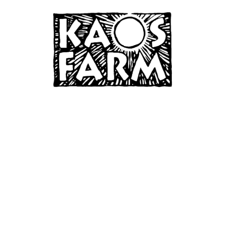
home
history
epuipment
records
track archive