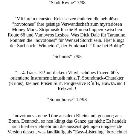
"Stadt Revue" 7/98
"Mit ihrem neuesten Release zementieren die nebulösen
"novotones" ihre geistige Verwandschaft zum mysteriösen
Money Mark. Stripmusik für die Bumsschuppen zwischen
Route 66 und Vampyros Lesbos. Was Dick Dale für Tarantino,
könnten die "novotones" für Wenzel Storch sein. Hier klingt
der Surf nach “Winnetou“, der Funk nach “Tanz bei Bobby"
"Schnüss" 7/98
"... 4-Track EP auf dickem Vinyl, schönes Cover. 60´s
orientierte Instrumentalmusik mit z.T. Soundtrack-Charakter
(Krims), kleinen Prisen Surf, Progressive R´n´B, Hawkwind !
Reizvoll !
"Soundhouse" 12/98
"novotones - neue Töne aus dem Rheinland, genauer; aus
Bonn. Dennoch, so neu klingt das Ganze gar nicht: Es handelt
sich hierbei vielmehr um die äusserst gelungen umgesetzte
Version dessen, was landläufig als "Easy-Listening" bezeichnet